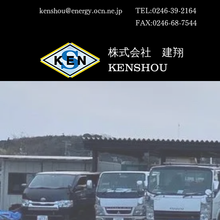
kenshou@energy.ocn.ne.jp
TEL:0246-39-2164
FAX:0246-68-7544
株式会社 建翔
KENSHOU